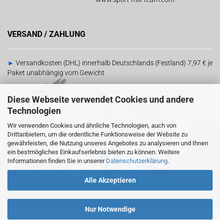
VERSAND / ZAHLUNG
►
Versandkosten (DHL) innerhalb Deutschlands (Festland) 7,97 € je
Paket unabhängig vom Gewicht
►
Wir akzeptieren Ihre Zahlungen per Vorauskasse mit PayPal |
Diese Webseite verwendet Cookies und andere
Barzahlung bei Abholung
Technologien
Wir verwenden Cookies und ähnliche Technologien, auch von
RECHTLICHES
SOCIAL MEDIA
Drittanbietern, um die ordentliche Funktionsweise der Website zu
gewährleisten, die Nutzung unseres Angebotes zu analysieren und Ihnen
ein bestmögliches Einkaufserlebnis bieten zu können. Weitere
-
AGB
Informationen finden Sie in unserer
Datenschutzerklärung
.
-
Versand & Zahlung
-
Widerrufsrecht
Alle Akzeptieren
Sind wir schon
miteinander vernetzt?
-
Datenschutz
-
Impressum
Nur Notwendige