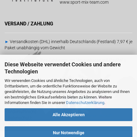
www.sport-mix-team.com
VERSAND / ZAHLUNG
►
Versandkosten (DHL) innerhalb Deutschlands (Festland) 7,97 € je
Paket unabhängig vom Gewicht
►
Wir akzeptieren Ihre Zahlungen per Vorauskasse mit PayPal |
Diese Webseite verwendet Cookies und andere
Barzahlung bei Abholung
Technologien
Wir verwenden Cookies und ähnliche Technologien, auch von
RECHTLICHES
SOCIAL MEDIA
Drittanbietern, um die ordentliche Funktionsweise der Website zu
gewährleisten, die Nutzung unseres Angebotes zu analysieren und Ihnen
ein bestmögliches Einkaufserlebnis bieten zu können. Weitere
-
AGB
Informationen finden Sie in unserer
Datenschutzerklärung
.
-
Versand & Zahlung
-
Widerrufsrecht
Alle Akzeptieren
Sind wir schon
miteinander vernetzt?
-
Datenschutz
-
Impressum
Nur Notwendige