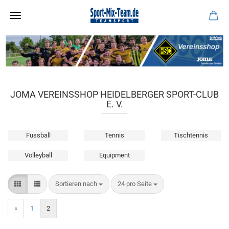
JOMA VEREINSSHOP HEIDELBERGER SPORT-CLUB
E. V.
Fussball
Tennis
Tischtennis
Volleyball
Equipment
Sortieren nach
pro Seite
Sortieren nach
24 pro Seite
«
1
2