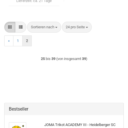
Lieferzeit:
ca. 21 Tage
Sortieren nach
pro Seite
Sortieren nach
24 pro Seite
«
1
2
25
bis
39
(von insgesamt
39
)
Bestseller
JOMA Trikot ACADEMY III - Heidelberger SC