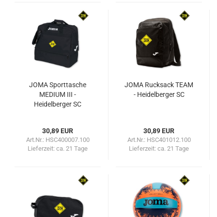
JOMA Sporttasche
JOMA Rucksack TEAM
MEDIUM III -
- Heidelberger SC
Heidelberger SC
30,89 EUR
30,89 EUR
Art.Nr.: HSC400007.100
Art.Nr.: HSC401012.100
Lieferzeit:
ca. 21 Tage
Lieferzeit:
ca. 21 Tage