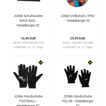
JOMA Schuhtasche
JOMA Volleyball J-PRO
SHOE BAG -
- Heidelberger SC
Heidelberger SC
10,49 EUR
25,99 EUR
Art.Nr.: HSC400458.100
Art.Nr.: HSC401733.883
Lieferzeit:
ca. 21 Tage
Lieferzeit:
ca. 21 Tage
JOMA Handschuhe
JOMA Handschuhe
FOOTBALL -
POLAR - Heidelberger
Heidelberger SC
SC