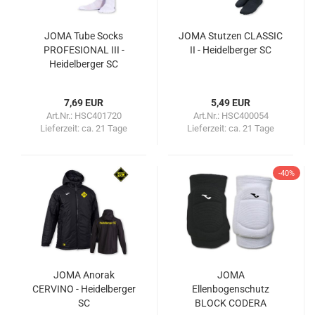
JOMA Tube Socks
JOMA Stutzen CLASSIC
PROFESIONAL III -
II - Heidelberger SC
Heidelberger SC
7,69 EUR
5,49 EUR
Art.Nr.: HSC401720
Art.Nr.: HSC400054
Lieferzeit:
ca. 21 Tage
Lieferzeit:
ca. 21 Tage
-40%
JOMA Anorak
JOMA
CERVINO - Heidelberger
Ellenbogenschutz
SC
BLOCK CODERA