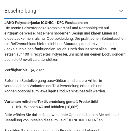
Beschreibung
JAKO Polyesterjacke ICONIC - DFC Westsachsen
Die Iconic Polyesterjacke kombiniert Stil und Nachhaltigkeit auf
einzigartige Weise. Mit einem modernen Design und klaren Linien ist
diese Jacke mehr als nur Oberbekleidung. Die praktischen Seitentaschen
mit Reißverschluss bieten nicht nur Stauraum, sondern verleihen der
Jacke auch einen funktionalen Touch. Doch das ist nicht alles – wir
setzen auf 100 % recyceltes Polyester, um nicht nur deinen Look, sondern
auch die Umwelt zu unterstützen
Verfügbar bis:
Q4/2027
Sofern im Bestellvorgang auswählbar, sind unsere Artikel in
verschiedenen Varianten der Textilveredelung erhältlich und
können optional zum jeweiligen Produkt hinzubestellt werden.
Varianten mit/ohne Textilveredelung gemäß Produktbild
Inkl. Wappen 4C und Initialen (+0,00€)
Bitte wählen Sie dafür die gewünschte Option und geben Sie bei einer
Bestellung von Initialen diese im Feld "DEINE INITIALEN" an.
Beachten Sie das personalisierte Produkte vom Umtausch